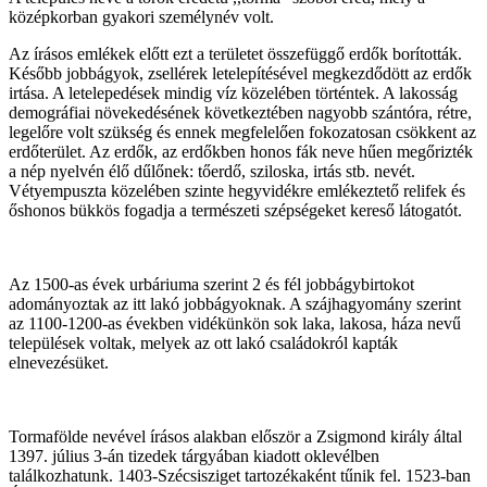
középkorban gyakori személynév volt.
Az írásos emlékek előtt ezt a területet összefüggő erdők borították.
Később jobbágyok, zsellérek letelepítésével megkezdődött az erdők
irtása. A letelepedések mindig víz közelében történtek. A lakosság
demográfiai növekedésének következtében nagyobb szántóra, rétre,
legelőre volt szükség és ennek megfelelően fokozatosan csökkent az
erdőterület. Az erdők, az erdőkben honos fák neve hűen megőrizték
a nép nyelvén élő dűlőnek: tőerdő, sziloska, irtás stb. nevét.
Vétyempuszta közelében szinte hegyvidékre emlékeztető relifek és
őshonos bükkös fogadja a természeti szépségeket kereső látogatót.
Az 1500-as évek urbáriuma szerint 2 és fél jobbágybirtokot
adományoztak az itt lakó jobbágyoknak. A szájhagyomány szerint
az 1100-1200-as években vidékünkön sok laka, lakosa, háza nevű
települések voltak, melyek az ott lakó családokról kapták
elnevezésüket.
Tormafölde nevével írásos alakban először a Zsigmond király által
1397. július 3-án tizedek tárgyában kiadott oklevélben
találkozhatunk. 1403-Szécsisziget tartozékaként tűnik fel. 1523-ban