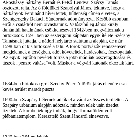
Ákosházay Sárkány Bernát és Felső-Lendvai Szécsy Tamás
osztozott rajta. Az ő földjüket Szapolyai János, tekintve, hogy a
Sárkányok Ferdinánd hívei lettek, hűtlenség címén elvetek, s
Szentgergeky Bakach Sándornak adományozta. Később azonban
erről a családról nem olvashatunk. Valószínűleg János király
dunántúli hatalmának csökkenésével 1542-ben megváltoznak a
birtokosok. 1591-ben az esztergomi káptalan egyik ítélete Szécshy
Tamásnak juttatja, a nádori helytartó statútuma alapján, de már
1598-ban öt kis birtokosé a falu. A török portyázók rendszeresen
megjelennek a térségben, adót követeltek, harácsoltak, fosztogattak.
Az egyik legfőbb bevételi forrás a jobb módúak összefogdosása és
túszok „pénzre váltása”volt. Máskor a végvári katonák okoztak kárt.
1684-ben birtokosa gróf Széchy Péter. A török járás ellenére csak
kevés terület maradt puszta.
1690-ben Szapáry Péternek adták el a várat az összes területtel. A
Szapáry urbárium alapján adóztak, minden telek után tizedet
fizettek. A korabeliek úgy tudták, hogy Tormaföldén volt
plébániatemplom, Keresztelő Szent Jánosról elnevezve.
1789-ben 264-en lakták.