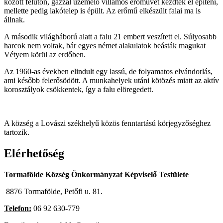
között félúton, gázzal üzemelő villamos erőművet kezdtek el építeni,
mellette pedig lakótelep is épült. Az erőmű elkészült falai ma is
állnak.
A második világháború alatt a falu 21 embert veszített el. Súlyosabb
harcok nem voltak, bár egyes német alakulatok beásták magukat
Vétyem körül az erdőben.
Az 1960-as években elindult egy lassú, de folyamatos elvándorlás,
ami később felerősödött. A munkahelyek utáni kötözés miatt az aktív
korosztályok csökkentek, így a falu elöregedett.
A község a Lovászi székhelyű közös fenntartású körjegyzőséghez
tartozik.
Elérhetőség
Tormafölde Község Önkormányzat Képviselő Testülete
8876 Tormafölde, Petőfi u. 81.
Telefon:
06 92 630-779