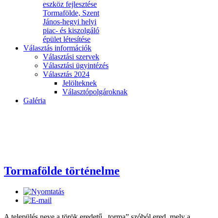
eszköz fejlesztése
Tormafölde, Szent
János-hegyi helyi
piac- és kiszolgáló
épület létesítése
Választás információk
Választási szervek
Választási ügyintézés
Választás 2024
Jelölteknek
Választópolgároknak
Galéria
Tormafölde történelme
A település neve a török eredetű ,,torma” szóból ered, mely a