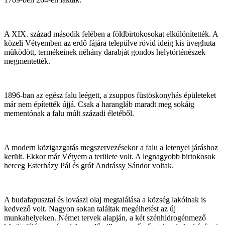
A XIX. század második felében a földbirtokosokat elkülönítették. A
közeli Vétyemben az erdő fájára települve rövid ideig kis üveghuta
működött, termékeinek néhány darabját gondos helytörténészek
megmentették.
1896-ban az egész falu leégett, a zsuppos füstöskonyhás épületeket
már nem építették újjá. Csak a harangláb maradt meg sokáig
mementónak a falu múlt századi életéből.
A modern közigazgatás megszervezésekor a falu a letenyei járáshoz
került. Ekkor már Vétyem a területe volt. A legnagyobb birtokosok
herceg Esterházy Pál és gróf Andrássy Sándor voltak.
A budafapusztai és lovászi olaj megtalálása a község lakóinak is
kedvező volt. Nagyon sokan találtak megélhetést az új
munkahelyeken. Német tervek alapján, a két szénhidrogénmező