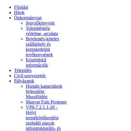
Főoldal
Hírek
Önkormányzat
Jegyzőkönyvek
Településkép
védelme, arculata
Bejelentés-köteles
szálláshely és
kereskedelmi
tevékenységek
Közérdekű
információk
Település
Civil szervezetek
Pályázatok
Humán kapacitások
fejlesztése
Muraföldén
Magyar Falu Program
VP6-7.2.1.1-20 -
Helyi
termékértékesítést
szolgáló piacok
infrastrukturális- és