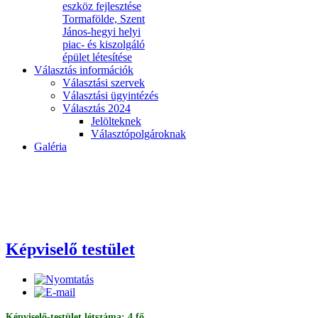
eszköz fejlesztése
Tormafölde, Szent
János-hegyi helyi
piac- és kiszolgáló
épület létesítése
Választás információk
Választási szervek
Választási ügyintézés
Választás 2024
Jelölteknek
Választópolgároknak
Galéria
Képviselő testület
Képviselő-testület létszáma: 4 fő