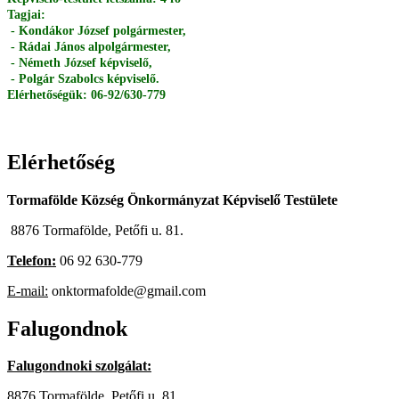
Tagjai:
- Kondákor József polgármester,
- Rádai János alpolgármester,
- Németh József képviselő,
- Polgár Szabolcs képviselő.
Elérhetőségük: 06-92/630-779
Elérhetőség
Tormafölde Község Önkormányzat Képviselő Testülete
8876 Tormafölde, Petőfi u. 81.
Telefon:
06 92 630-779
E-mail:
onktormafolde@gmail.com
Falugondnok
Falugondnoki szolgálat:
8876 Tormafölde, Petőfi u. 81.