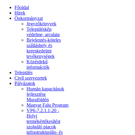
Főoldal
Hírek
Önkormányzat
Jegyzőkönyvek
Településkép
védelme, arculata
Bejelentés-köteles
szálláshely és
kereskedelmi
tevékenységek
Közérdekű
információk
Település
Civil szervezetek
Pályázatok
Humán kapacitások
fejlesztése
Muraföldén
Magyar Falu Program
VP6-7.2.1.1-20 -
Helyi
termékértékesítést
szolgáló piacok
infrastrukturális- és